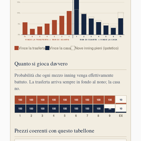
15%
10%
5%
0%
7+
6
5
4
3
2
1
1
2
3
4
5
6
7+
VINCE LA TRASFERTA ← RUN DI SCARTO
RUN DI SCARTO → VINCE LA CASA
Vince la trasferta
Vince la casa
Nove inning pieni (ipotetico)
Quanto si gioca davvero
Probabilità che ogni mezzo inning venga effettivamente
battuto. La trasferta arriva sempre in fondo al nono; la casa
no.
100
100
100
100
100
100
100
100
100
10
100
100
100
100
100
100
100
100
54
10
1
2
3
4
5
6
7
8
9
EX
Prezzi coerenti con questo tabellone