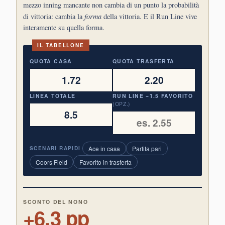
mezzo inning mancante non cambia di un punto la probabilità
forma
di vittoria: cambia la
della vittoria. E il Run Line vive
interamente su quella forma.
IL TABELLONE
QUOTA CASA
QUOTA TRASFERTA
LINEA TOTALE
RUN LINE −1.5 FAVORITO
(OPZ.)
Ace in casa
Partita pari
SCENARI RAPIDI
Coors Field
Favorito in trasferta
SCONTO DEL NONO
+6,3 pp