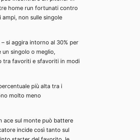
 tre home run fortunati contro
i ampi, non sulle singole
 – si aggira intorno al 30% per
re un singolo o meglio,
ra favoriti e sfavoriti in modi
percentuale più alta tra i
ncono molto meno
un ace sul monte può battere
catore incide così tanto sul
nto starter del favorito, le