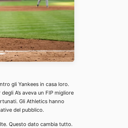
tro gli Yankees in casa loro.
r degli A’s aveva un FIP migliore
rtunati. Gli Athletics hanno
ative del pubblico.
olte. Questo dato cambia tutto.