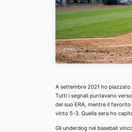
A settembre 2021 ho piazzato u
Tutti i segnali puntavano verso 
del suo ERA, mentre il favorito 
vinto 5-3. Quella sera ho capit
Gli underdog nel baseball vinco