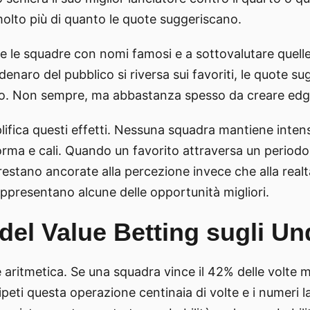
 molto più di quanto le quote suggeriscano.
re le squadre con nomi famosi e a sottovalutare que
denaro del pubblico si riversa sui favoriti, le quote s
. Non sempre, ma abbastanza spesso da creare edge 
lifica questi effetti. Nessuna squadra mantiene intens
forma e cali. Quando un favorito attraversa un periodo
restano ancorate alla percezione invece che alla realt
appresentano alcune delle opportunità migliori.
del Value Betting sugli U
 è aritmetica. Se una squadra vince il 42% delle volte
ipeti questa operazione centinaia di volte e i numeri l