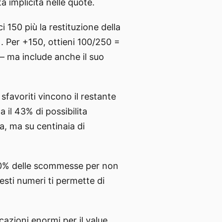
à implicita nelle quote.
150 più la restituzione della
0). Per +150, ottieni 100/250 =
 – ma include anche il suo
sfavoriti vincono il restante
 il 43% di possibilita
a, ma su centinaia di
 40% delle scommesse per non
sti numeri ti permette di
cazioni enormi per il value