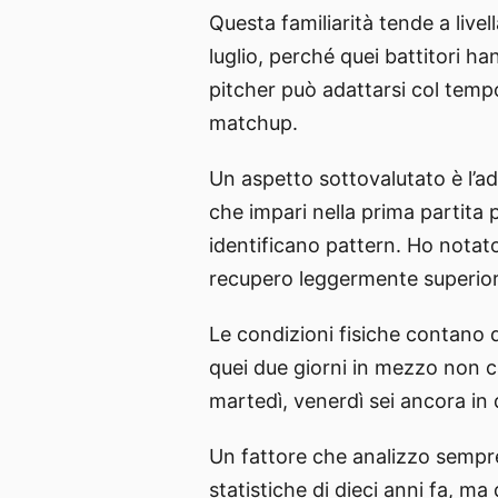
Questa familiarità tende a live
luglio, perché quei battitori ha
pitcher può adattarsi col tempo
matchup.
Un aspetto sottovalutato è l’ad
che impari nella prima partita 
identificano pattern. Ho notato
recupero leggermente superiore 
Le condizioni fisiche contano di
quei due giorni in mezzo non c
martedì, venerdì sei ancora in 
Un fattore che analizzo sempre
statistiche di dieci anni fa, m