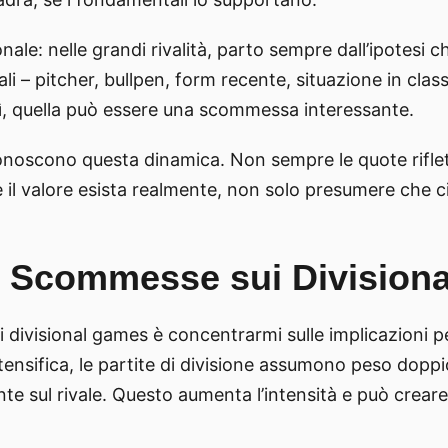
ale: nelle grandi rivalità, parto sempre dall’ipotesi ch
ali – pitcher, bullpen, form recente, situazione in clas
ì, quella può essere una scommessa interessante.
oscono questa dinamica. Non sempre le quote rifletton
 il valore esista realmente, non solo presumere che ci 
le Scommesse sui Division
i divisional games è concentrarmi sulle implicazioni pe
ntensifica, le partite di divisione assumono peso doppi
e sul rivale. Questo aumenta l’intensità e può crear