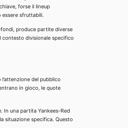
hiave, forse il lineup
essere sfruttabili.
ofondi, produce partite diverse
 contesto divisionale specifico
l’attenzione del pubblico
ntrano in gioco, le quote
le. In una partita Yankees-Red
la situazione specifica. Questo