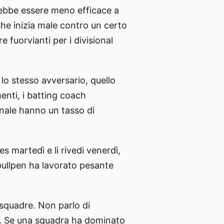
trebbe essere meno efficace a
 che inizia male contro un certo
 fuorvianti per i divisional
 lo stesso avversario, quello
enti, i batting coach
onale hanno un tasso di
s martedì e li rivedi venerdì,
bullpen ha lavorato pesante
 squadre. Non parlo di
rso. Se una squadra ha dominato