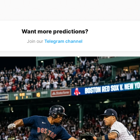
Want more predictions?
Join our
Telegram channel