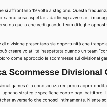
one si affrontano 19 volte a stagione. Questa frequenz
er sanno cosa aspettarsi dai lineup avversari, i manag
verso da quello che vedi quando team di leghe oppost
e di divisione presentano sia opportunità che trappole.
re può creare volatilità inaspettata quando un team “
esploro come approccio le scommesse sui divisional g
tica Scommesse Divisiona
visional games è la conoscenza reciproca approfondita
sviluppano strategie specifiche contro ogni battitore. 
tcher avversario che conosci intimamente. Niente so