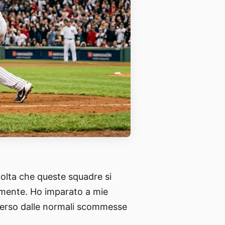
volta che queste squadre si
vamente. Ho imparato a mie
verso dalle normali scommesse