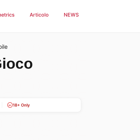
etrics
Articolo
NEWS
ile
ioco
18+ Only
18+