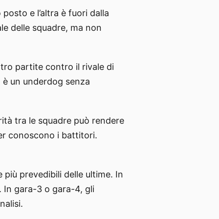
osto e l’altra è fuori dalla
ale delle squadre, ma non
ro partite contro il rivale di
io è un underdog senza
rità tra le squadre può rendere
her conoscono i battitori.
iù prevedibili delle ultime. In
 In gara-3 o gara-4, gli
alisi.