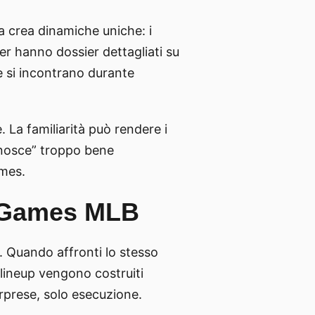
a crea dinamiche uniche: i
er hanno dossier dettagliati su
e si incontrano durante
 La familiarità può rendere i
conosce” troppo bene
ames.
l Games MLB
. Quando affronti lo stesso
I lineup vengono costruiti
rprese, solo esecuzione.