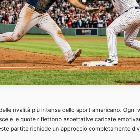
lle rivalità più intense dello sport americano. Ogni 
isce e le quote riflettono aspettative caricate emoti
ste partite richiede un approccio completamente di