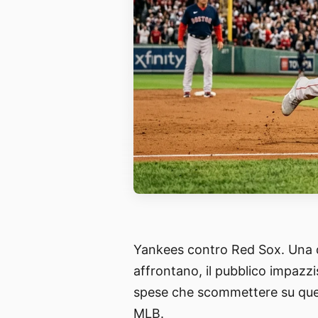
Yankees contro Red Sox. Una de
affrontano, il pubblico impazz
spese che scommettere su que
MLB.